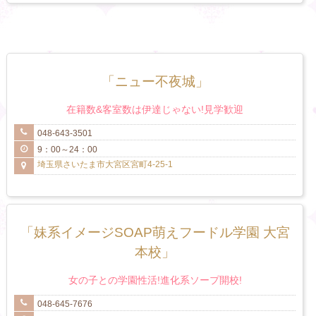
「ニュー不夜城」
在籍数&客室数は伊達じゃない!見学歓迎
048-643-3501
9：00～24：00
埼玉県さいたま市大宮区宮町4-25-1
「妹系イメージSOAP萌えフードル学園 大宮
本校」
女の子との学園性活!進化系ソープ開校!
048-645-7676